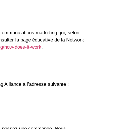
s communications marketing qui, selon
onsulter la page éducative de la Network
ng/how-does-it-work
.
ng Alliance à l’adresse suivante :
ous passez une commande. Nous